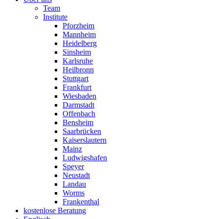
Team
Institute
Pforzheim
Mannheim
Heidelberg
Sinsheim
Karlsruhe
Heilbronn
Stuttgart
Frankfurt
Wiesbaden
Darmstadt
Offenbach
Bensheim
Saarbrücken
Kaiserslautern
Mainz
Ludwigshafen
Speyer
Neustadt
Landau
Worms
Frankenthal
kostenlose Beratung