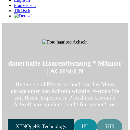
Englisch
Französisch
Türkisch
dauer­hafte Haar­ent­fernung * Männer
|
ACHSELN
Hygiene und Pflege ist auch für den Mann
gerade unter den Achseln wichtig. Werden Sie
mit Ihrem Experten in Pforzheim störende
Achselhaare spielend leicht für immer* los.
XENOgel® Technology
IPL
SHR