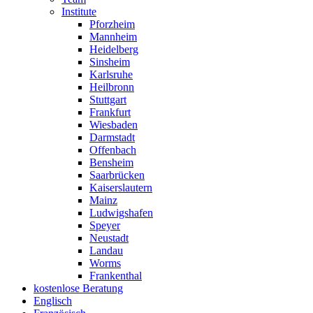
Institute
Pforzheim
Mannheim
Heidelberg
Sinsheim
Karlsruhe
Heilbronn
Stuttgart
Frankfurt
Wiesbaden
Darmstadt
Offenbach
Bensheim
Saarbrücken
Kaiserslautern
Mainz
Ludwigshafen
Speyer
Neustadt
Landau
Worms
Frankenthal
kostenlose Beratung
Englisch