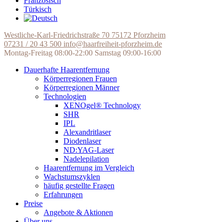
Französisch
Türkisch
Westliche-Karl-Friedrichstraße 70
75172 Pforzheim
07231 / 20 43 500
info@haarfreiheit-pforzheim.de
Montag-Freitag 08:00-22:00
Samstag 09:00-16:00
Dauerhafte Haarentfernung
Körperregionen Frauen
Körperregionen Männer
Technologien
XENOgel® Technology
SHR
IPL
Alexandritlaser
Diodenlaser
ND:YAG-Laser
Nadelepilation
Haarentfernung im Vergleich
Wachstumszyklen
häufig gestellte Fragen
Erfahrungen
Preise
Angebote & Aktionen
Über uns