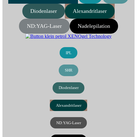
Diodenlaser
Alexandritlaser
ND:YAG-Laser
Nadelepilation
IPL
SHR
Diodenlaser
Alexandritlaser
ND:YAG-Laser