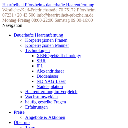
Skip
Haarfreiheit Pforzheim- dauerhafte Haarentfernung
to
Westliche-Karl-Friedrichstraße 70
75172 Pforzheim
the
07231 / 20 43 500
info@haarfreiheit-pforzheim.de
content
Montag-Freitag 08:00-22:00
Samstag 09:00-16:00
Navigation
Dauerhafte Haarentfernung
Körperregionen Frauen
Körperregionen Männer
Technologien
XENOgel® Technology
SHR
IPL
Alexandritlaser
Diodenlaser
ND:YAG-Laser
Nadelepilation
Haarentfernung im Vergleich
Wachstumszyklen
häufig gestellte Fragen
Erfahrungen
Preise
Angebote & Aktionen
Über uns
Team