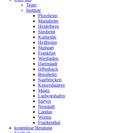
Team
Institute
Pforzheim
Mannheim
Heidelberg
Sinsheim
Karlsruhe
Heilbronn
Stuttgart
Frankfurt
Wiesbaden
Darmstadt
Offenbach
Bensheim
Saarbrücken
Kaiserslautern
Mainz
Ludwigshafen
Speyer
Neustadt
Landau
Worms
Frankenthal
kostenlose Beratung