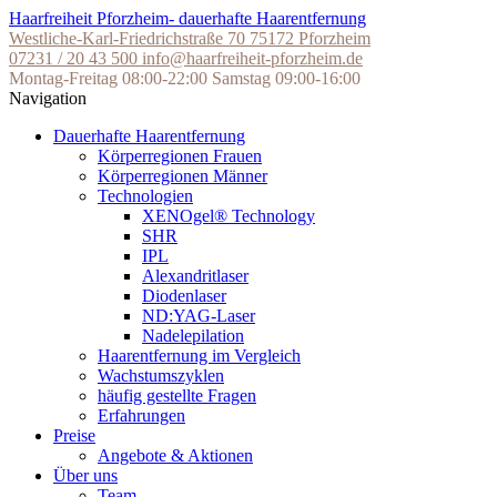
Skip
Haarfreiheit Pforzheim- dauerhafte Haarentfernung
to
Westliche-Karl-Friedrichstraße 70
75172 Pforzheim
the
07231 / 20 43 500
info@haarfreiheit-pforzheim.de
content
Montag-Freitag 08:00-22:00
Samstag 09:00-16:00
Navigation
Dauerhafte Haarentfernung
Körperregionen Frauen
Körperregionen Männer
Technologien
XENOgel® Technology
SHR
IPL
Alexandritlaser
Diodenlaser
ND:YAG-Laser
Nadelepilation
Haarentfernung im Vergleich
Wachstumszyklen
häufig gestellte Fragen
Erfahrungen
Preise
Angebote & Aktionen
Über uns
Team