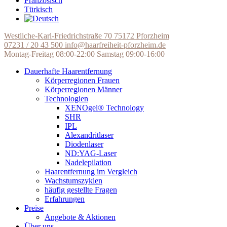
Französisch
Türkisch
Westliche-Karl-Friedrichstraße 70
75172 Pforzheim
07231 / 20 43 500
info@haarfreiheit-pforzheim.de
Montag-Freitag 08:00-22:00
Samstag 09:00-16:00
Dauerhafte Haarentfernung
Körperregionen Frauen
Körperregionen Männer
Technologien
XENOgel® Technology
SHR
IPL
Alexandritlaser
Diodenlaser
ND:YAG-Laser
Nadelepilation
Haarentfernung im Vergleich
Wachstumszyklen
häufig gestellte Fragen
Erfahrungen
Preise
Angebote & Aktionen
Über uns