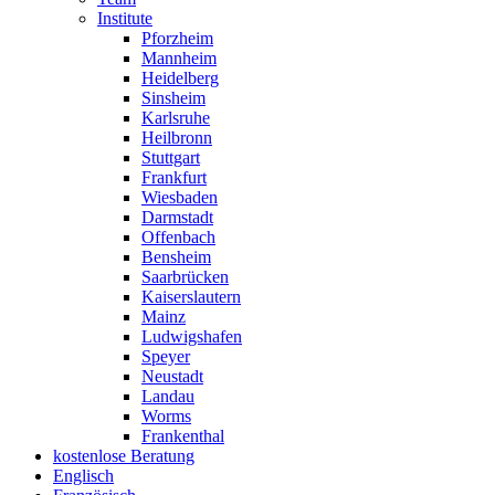
Institute
Pforzheim
Mannheim
Heidelberg
Sinsheim
Karlsruhe
Heilbronn
Stuttgart
Frankfurt
Wiesbaden
Darmstadt
Offenbach
Bensheim
Saarbrücken
Kaiserslautern
Mainz
Ludwigshafen
Speyer
Neustadt
Landau
Worms
Frankenthal
kostenlose Beratung
Englisch